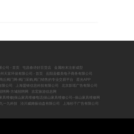
公司 - 首页
屯昌春诗好百货店
金属粉末注射成型
州天富环保有限公司 - 首页
岳阳县蝶美电子商务有限公司
商丘阀门网-阀门采购,阀门销售的专业交易平台
星光APP
有限公司
上海盟铸信息科技有限公司
北京影瑶广告有限公司
招聘网-方城招聘网
吉宏旅游信息网
家具维修|保山家具维修电话|保山家具维修公司--保山家具维修网
九一九科技
泾川威姆振动盘有限公司
上海杉于广告有限公司