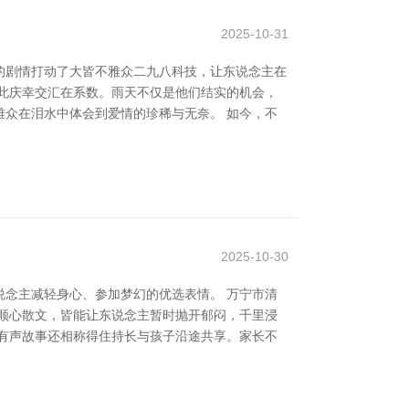
2025-10-31
的剧情打动了大皆不雅众二九八科技，让东说念主在
此庆幸交汇在系数。雨天不仅是他们结实的机会，
众在泪水中体会到爱情的珍稀与无奈。 如今，不
2025-10-30
念主减轻身心、参加梦幻的优选表情。 万宁市清
顺心散文，皆能让东说念主暂时抛开郁闷，千里浸
有声故事还相称得住持长与孩子沿途共享。家长不