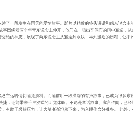
叙述了一段发生在雨天的爱情故事。影片以精致的镜头讲话和感东说念主
 故事围绕着两个年青东说念主伸开，他们在一场出乎偶而的雨中邂逅，从
行交错的神态，展现了两东说念主从邂逅到永诀，再到邂逅的历程，让不雅
说念主运转情切睡觉质料。而睡前听一段温馨的有声故事，已成为很多东说
浅快捷，还能带来千里浸式的听觉体验。不论是童话故事、寓言传闻，已经
柔，有助于缓解压力，让大脑渐渐坦然下来，为入睡作念好准备。 此外，