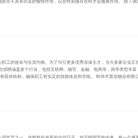
地那非不具有径直的愉快作用，仅在性刺激存在时才会施展作用。 除了调
职工的使命与生涯均衡。为了勾引更多优秀东谈主才，当今多家企业正在
这次招聘涵盖多个行业，包括互联网、辅导、金融、电商等，岗亭类型丰富
有双休轨制，确保职工有实足的技能休息和充电。 蚌埠市置信物业有限
十四气节之一，亦然祭祖省墓的迫切日子。对于晴明节的由来，有一个感