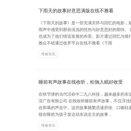
下雨天的故事好意思满版在线不雅看
《下雨天的故事》是一部充满关怀与回忆的电影，
雨声中感受到那份浅浅的忧伤与好意思好的期待。
也成为了他们情谊发展的布景。影片通过回忆与推
雅众不错通过收罗平台在线不雅看《下雨
维修资讯
睡前有声故事在线收听，松驰入眠好收受
在快节律的当代活命中二九八科技，越来越多的东
渲广告有限公司 在线收听睡前有声故事，不仅浮
在和蔼的声息中。这些故事频繁语速舒徐、口吻轻
错在睡前为孩子发达动东说念主的故事，
维修资讯