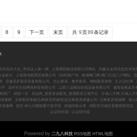
8
9
下一页
末页
共
9
页
89
条记录
收
_花卉知识大全_养花达人第一网
上海博阳物流有限公司网站
内蒙古金宸信息技术有限
及名称大
上海宸鸿新商贸有限公司
GMG推广码
株洲阀门网-阀门行业门户网站
贵
网
安徽圣萨家具装备有限公司、办公家具、教学家具、钢制家具销售
久久记忆网
应平
温州市合创网络科技有限公司
山西三远顺达机电设备有限公司
威海金猴皮具
制线厂
精彩一生
启远网_股票资金配资_股票配资正规平台
方城人才网-方城人才
脑维修网
玉树家具维修|玉树家具维修电话|玉树家具维修公司--玉树家具维修网
保山
具维修网
首页-禅心闪耀能量疗愈空间
前端经验分享
绵阳市涪城区星耀晨商贸店
认证码中国 - 认证码中国
Powered by
二九八科技
RSS地图
HTML地图