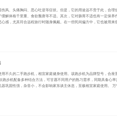
湿伤风、头痛胸闷、恶心吐逆等症状。但是，它的用途远不啻于此，合理使
于缓解体格千里重、食欲颓唐等不适。其次，它对肠胃不适也有一定保养
恶心感，尤其符合远程旅行时随身佩戴。在一些民间偏方中，它也被用来
惠
使用不久的二手跑步机，相宜家庭健身使用。该跑步机为品牌型号，合座
这款跑步机配备多种结合方法，可甘愿不同用户的熟习需求，同期具备心率
机器巩固性强，杂音小，不会影响家东谈主休息，至极相宜家庭使用。 万