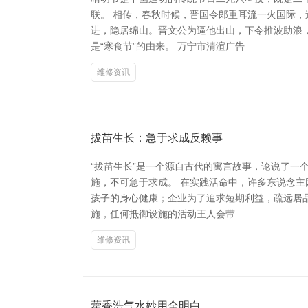
联。 相传，春秋时候，晋国令郎重耳流一火国际
进，隐居绵山。晋文公为逼他出山，下令推波助浪
是“寒食节”的由来。 万宁市清渲广告
维修资讯
拔苗生长：急于求成反赖事
“拔苗生长”是一个源自古代的寓言故事，论说了
施，不可急于求成。 在实践活命中，许多东说念
孩子的身心健康；企业为了追求短期利益，疏远居品
施，任何抵御设施的活动王人会带
维修资讯
藿香浩气水妙用全明白