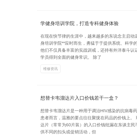
学健身培训学院，打造专科健身体验
在现在快节律的生涯中，越来越多的东说念主启动
身培训学院**应时而生，勇猛于于提供系统、科学
他们不仅具备丰富的实战训戒，还持有外洋泰斗认
学员得到全面的健身常识。 除了
维修资讯
想替卡韦溜达片入口价钱若干一盒？
想替卡韦溜达片是一种用于调治HIV感染的抗病
患者而言，温雅的要点往往聚拢在药品的价钱上。
达片（常常为60片装）的入口价钱纰漏在东谈主民
供不同的扣头或促销活动，但