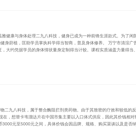
温雅健康与身体处理二九八科技，健身已成为一种前锋生涯款式。为了闲隙
的健身莳植，匡助学员掌执科学得当智商，普及身体修养。 万宁市清渲广
证，大约凭据学员的身体情状量身定制得当计较。课程实质涵盖力量得当
毒药物二九八科技，属于整合酶阻拦剂类药物。由于其致密的疗效和较低的
 现在，想替卡韦溜达片在中国市集主要以入口体式供应，因此其价钱相对
币3000元至5000元之间，具体价钱会因品牌、规格、购买渠谈以及是