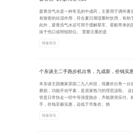
藿香浩气水是一种常见的中成药，主要用于调停暑
有致密的祛湿作用，符合夏日潮湿重时饮用，有助
此外，藿香浩气水还可用于缓解晕车、晕船带来的
抹于伤口或明锐部位。 需要注重的是
维修资讯
个东谈主二手跑步机出售，九成新，价钱实
本东谈主因搬家原因二九八科技，现廉价出售一台
磨损，功能开动平素，是居家熟习的理思汲取。 
管是日常快走一经中等强度跑步，齐能唐突应付。
手，价钱至极实惠，远低于市集价。挑
维修资讯