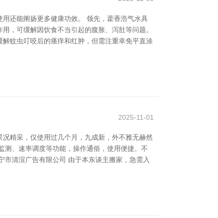
用还能阐扬更多健康功效。 领先，藿香浩气水具
作用，可缓解因饮食不当引起的腹胀、泻肚等问题。
缓解蚊虫叮咬后的瘙痒和红肿，但需注重幸免平直涂
2025-11-01
景况精采，仅使用过几个月，九成新，外不雅无赫然
监测、速率调度等功能，操作通俗，使用便捷。不
宁市清渲广告有限公司 由于本东谈主搬家，急需入