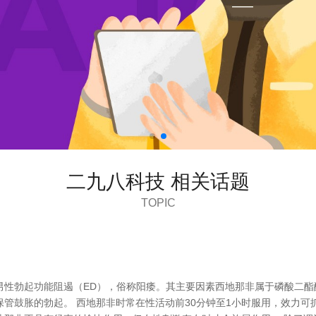
二九八科技 相关话题
TOPIC
性勃起功能阻遏（ED），俗称阳痿。其主要因素西地那非属于磷酸二酯酶
管鼓胀的勃起。 西地那非时常在性活动前30分钟至1小时服用，效力可