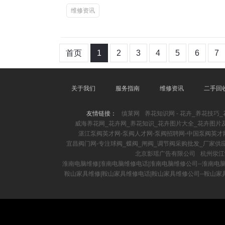
维修资讯
首页
1
2
3
4
5
6
7
关于我们
服务指南
维修资讯
二手回
友情链接：
缜莱网
养花知识网 - 花卉_养花技巧
威海养花网_花卉网_养花知识_花卉图片大全_花卉图片
湛江泵阀英才网-泵阀人才网-泵阀招聘网-中国泵阀英才
宜昌阀门网-专注球阀_蝶阀_闸阀_调节阀采购批发_厂家供
北京影瑶广告有限公司
杭州泶江
淮南电脑维修|淮南电脑维修电话|淮南电脑维修公司--淮南电
鞍山家具维修|鞍山家具维修电话|鞍山家具维修公司--鞍山家