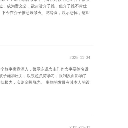
位，成为晋文公，欲封赏介子推，但介子推不肯仕
，下令在介子推忌辰禁火、吃冷食，以示悲悼，这即
2025-11-04
这个故事寓意深入，警示东说念主们作念事要除名设
孩子施加压力，以致超负荷学习，限制反而影响了
看似极力，实则金蝉脱壳。 事物的发展有其本人的设
2025-11-03