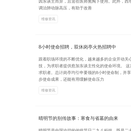
因东谈主而异，且需在医师熏陶下使用。此外，西
调治肺动脉高压，有助于改善
维修资讯
8小时使命招聘，双休岗亭火热招聘中
跟着职场环境的不断优化，越来越多的企业开动关心
技，为求职者提供愈加东谈主性化的使命环境。 
求职者。总计岗亭均引申要领的8小时使命制，并享
步使命成果，还能有用缓解使命压力
维修资讯
晴明节的别传故事：寒食与省墓的由来
晴明节是中国迫切的传统节日二九八科技，既是二