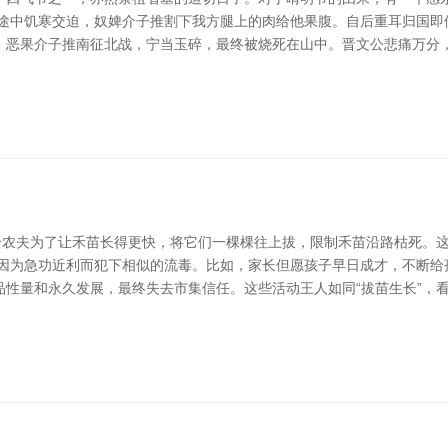
，途中饥寒交迫，奴婢介子推割下我方腿上的肉给他果腹。自后重耳归国即
，恶果介子推南征北战，宁当玉碎，最终被烧死在山中。晋文公悲痛万分
一个农夫为了让禾苗长得更快，将它们一棵棵往上拔，限制禾苗沿路枯死。
主因为急功近利而犯下相似的流毒。比如，家长但愿孩子早日成才，不断给
性量和永久发展，最终失去市集信任。这些活动王人如同“拔苗生长”，