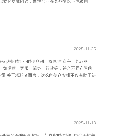
治勃起功能阻遏，西地那非在某些情况下也被用于
2025-11-25
火热招聘“8小时使命制、双休”的岗亭二九八科
，如运营、客服、筹办、行政等，符合不同布景的
公司 关于求职者而言，这么的使命安排不仅有助于进
2025-11-13
东谈主至深的别传故事，与春秋时候的忠臣介子推关